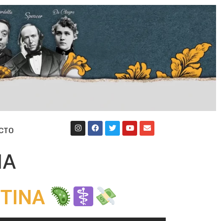
CTO
NA
NTINA