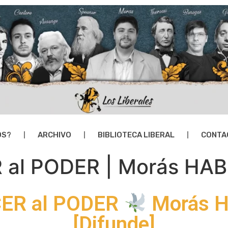
OS?
ARCHIVO
BIBLIOTECA LIBERAL
CONTA
al PODER | Morás HA
ER al PODER
Morás 
[Difunde]