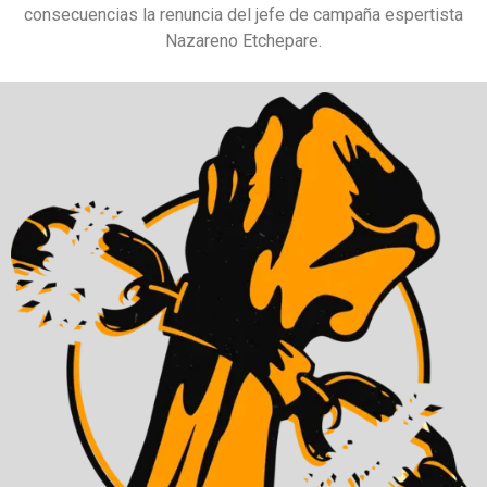
consecuencias la renuncia del jefe de campaña espertista
Nazareno Etchepare.